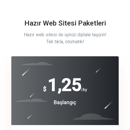
Hazır Web Sitesi Paketleri
Hazır web sitesi ile işinizi dijitale taşıyın!
Tek tıkla, otomatik!
Free
1,25
$
/Ay
Basic
Başlangıç