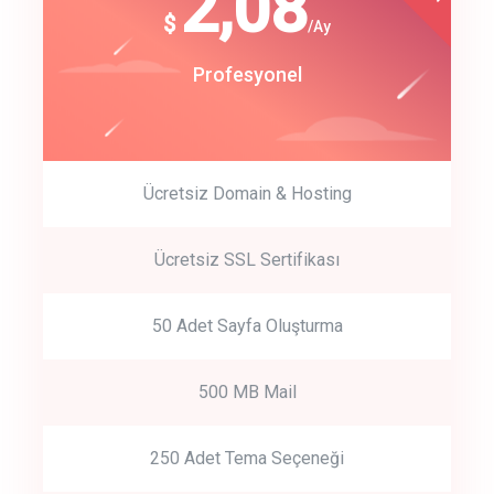
180
2,08
$
$
/year
/Ay
track energy costs
Start Up
Profesyonel
predictive dialing
Ücretsiz Domain & Hosting
Get Started
Ücretsiz SSL Sertifikası
Start by trying our service for 30 days free trial no credit card
required.
50 Adet Sayfa Oluşturma
500 MB Mail
250 Adet Tema Seçeneği