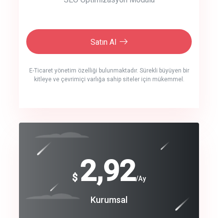
Satın Al
E-Ticaret yönetim özelliği bulunmaktadır. Sürekli büyüyen bir
kitleye ve çevrimiçi varlığa sahip siteler için mükemmel.
crm auto cync
click to call back
240
2,92
$
$
/year
/Ay
track energy costs
Coroprate
Kurumsal
predictive dialing