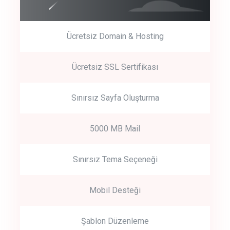
Ücretsiz Domain & Hosting
Get Started
Ücretsiz SSL Sertifikası
Start by trying our service for 30 days free trial no credit card
required.
Sınırsız Sayfa Oluşturma
5000 MB Mail
Sınırsız Tema Seçeneği
Mobil Desteği
Şablon Düzenleme