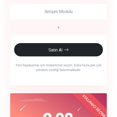
İletişim Modülü
+
Satın Al
Yeni başlayanlar için mükemmel seçim. Daha fazla pek çok
yönetim özelliği bulunmaktadır.
crm auto cync
KULLANICI SEÇİMİ
Best Choice
click to call back